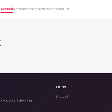
Accueil
Actu
Moto
Produits
Securite
Voiture
t
LIENS
Accueil
/em> des éléments.