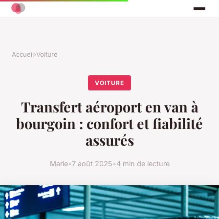
Accueil
›
Voiture
VOITURE
Transfert aéroport en van à
bourgoin : confort et fiabilité
assurés
Marie
•
7 août 2025
•
4 min de lecture